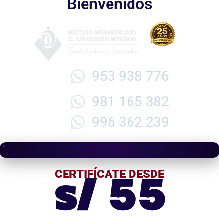
Bienvenidos
953 938 776
981 165 382
996 362 239
s/ 55
CERTIFÍCATE DESDE